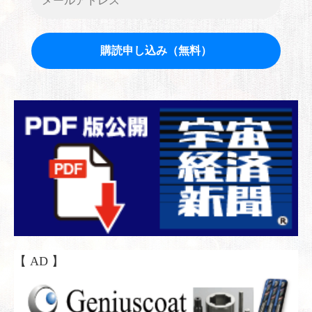
【 AD 】