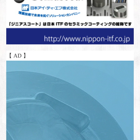
【 AD 】