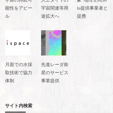
宇宙の持続可
人工ダイヤの
豪･地理空間So
能性をアピー
宇宙関連等用
ln提供事業者と
ル
途拡大へ
提携
月面での水採
先進レーダ衛
取技術で協力
星のサービス
体制
事業提供
サイト内検索