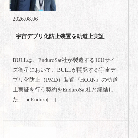
2026.08.06
宇宙デブリ化防止装置を軌道上実証
BULLは、EnduroSat社が製造する16Uサイ
ズ衛星において、BULLが開発する宇宙デ
ブリ化防止（PMD）装置『HORN』の軌道
上実証を行う契約をEnduroSat社と締結し
た。 ▲Enduro[…]