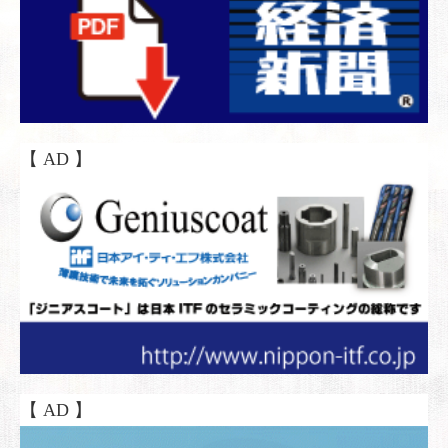
【 AD 】
【 AD 】