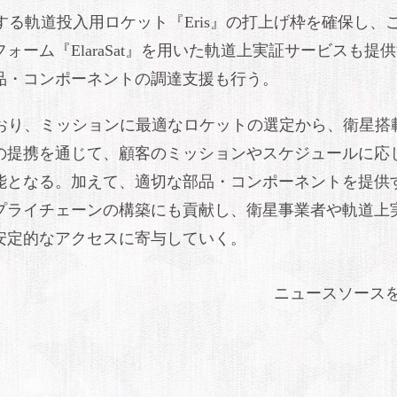
ceが開発する軌道投入用ロケット『Eris』の打上げ枠を確保し、
ーム『ElaraSat』を用いた軌道上実証サービスも提
品・コンポーネントの調達支援も行う。
しており、ミッションに最適なロケットの選定から、衛星搭
の提携を通じて、顧客のミッションやスケジュールに応
能となる。加えて、適切な部品・コンポーネントを提供
プライチェーンの構築にも貢献し、衛星事業者や軌道上
安定的なアクセスに寄与していく。
ニュースソース