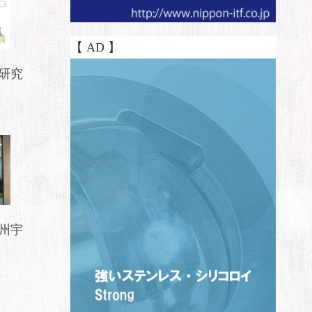
【 AD 】
研究
州宇