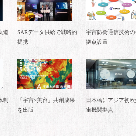
軌道
SARデータ供給で戦略的
宇宙防衛通信技術の
提携
拠点設置
体制
「宇宙×美容」共創成果
日本橋にアジア初欧
を出版
宙機関拠点