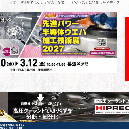
-- 天文・理科学ではない宇宙の「産業」「ビジネス」に特化したメディア --