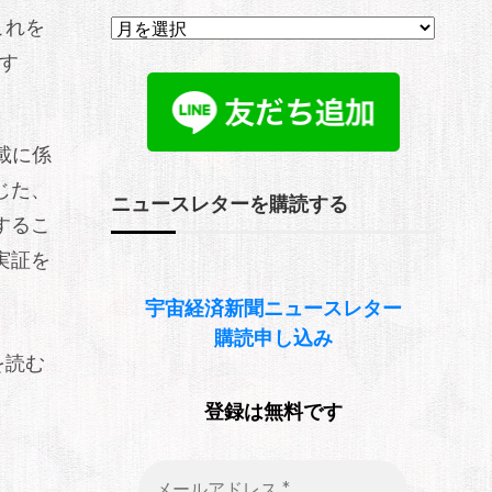
ア
これを
ー
カ
供す
イ
ブ
載に係
じた、
ニュースレターを購読する
するこ
実証を
宇宙経済新聞
ニュースレター
購読申し込み
を読む
登録は無料です