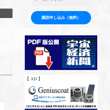
【 AD 】