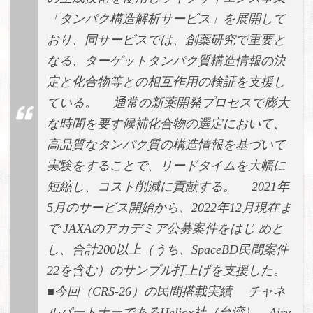
「タンパク構造解析サービス」を展開して
おり、同サービスでは、創薬研究で重要と
なる、ターゲットタンパク質構造情報の決
定と化合物等との相互作用の検証を支援し
ている。 通常の新薬開発プロセスで膨大
な時間を要す候補化合物の選定において、
高品質なタンパク質の構造情報を基づいて
実験をすることで、リードタイムを大幅に
短縮し、コスト削減に貢献する。 2021年
5月のサービス開始から、2022年12月現在ま
で JAXAのアカデミア公募案件をはじ めと
し、合計200以上（うち、SpaceBD民間案件
22を含む）のサンプル打上げを支援した。
■今回（CRS-26）の民間搭載実績 チャネ
ルパートナーであるHeliox社（台湾）、Airv