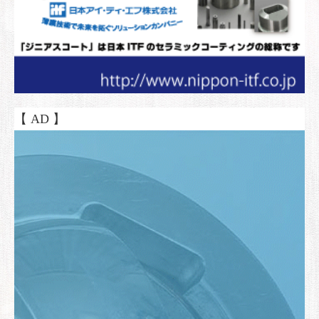
【 AD 】