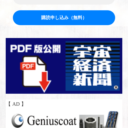
【 AD 】