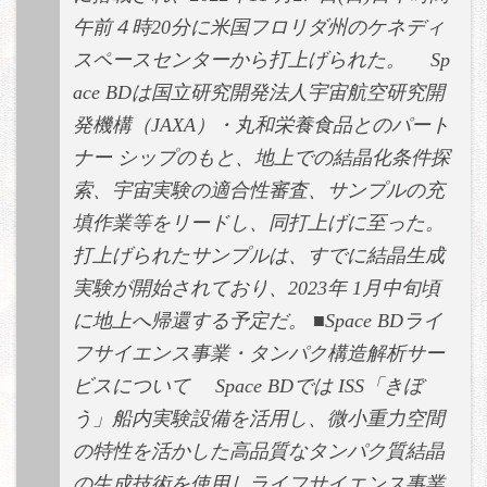
午前４時20分に米国フロリダ州のケネディ
スペースセンターから打上げられた。 Sp
ace BDは国立研究開発法人宇宙航空研究開
発機構（JAXA）・丸和栄養食品とのパート
ナー シップのもと、地上での結晶化条件探
索、宇宙実験の適合性審査、サンプルの充
填作業等をリードし、同打上げに至った。
打上げられたサンプルは、すでに結晶生成
実験が開始されており、2023年 1月中旬頃
に地上へ帰還する予定だ。 ■Space BDライ
フサイエンス事業・タンパク構造解析サー
ビスについて Space BDでは ISS「きぼ
う」船内実験設備を活用し、微小重力空間
の特性を活かした高品質なタンパク質結晶
の生成技術を使用しライフサイエンス事業