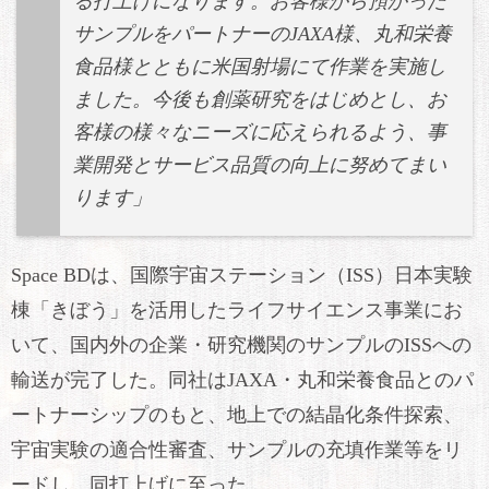
る打上げになります。お客様から預かった
サンプルをパートナーのJAXA様、丸和栄養
食品様とともに米国射場にて作業を実施し
ました。今後も創薬研究をはじめとし、お
客様の様々なニーズに応えられるよう、事
業開発とサービス品質の向上に努めてまい
ります」
Space BDは、国際宇宙ステーション（ISS）日本実験
棟「きぼう」を活用したライフサイエンス事業にお
いて、国内外の企業・研究機関のサンプルのISSへの
輸送が完了した。同社はJAXA・丸和栄養食品とのパ
ートナーシップのもと、地上での結晶化条件探索、
宇宙実験の適合性審査、サンプルの充填作業等をリ
ードし、同打上げに至った。