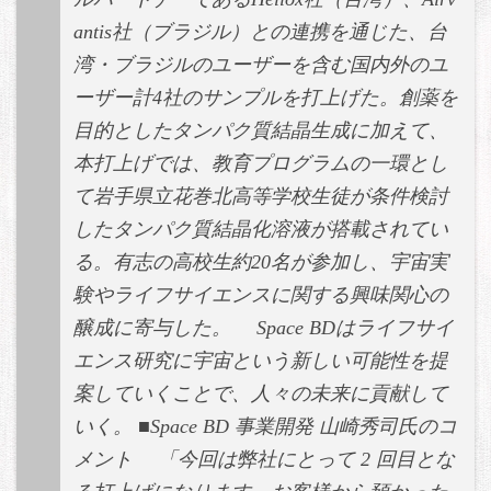
antis社（ブラジル）との連携を通じた、台
湾・ブラジルのユーザーを含む国内外のユ
ーザー計4社のサンプルを打上げた。創薬を
目的としたタンパク質結晶生成に加えて、
本打上げでは、教育プログラムの一環とし
て岩手県立花巻北高等学校生徒が条件検討
したタンパク質結晶化溶液が搭載されてい
る。有志の高校生約20名が参加し、宇宙実
験やライフサイエンスに関する興味関心の
醸成に寄与した。 Space BDはライフサイ
エンス研究に宇宙という新しい可能性を提
案していくことで、人々の未来に貢献して
いく。 ■Space BD 事業開発 山崎秀司氏のコ
メント 「今回は弊社にとって 2 回目とな