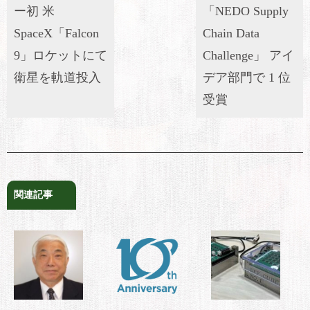
ー初 米
「NEDO Supply
SpaceX「Falcon
Chain Data
9」ロケットにて
Challenge」 アイ
衛星を軌道投入
デア部門で 1 位
受賞
関連記事