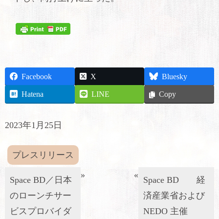
Facebook
X
Bluesky
Hatena
LINE
Copy
2023年1月25日
プレスリリース
»
«
Space BD／日本
Space BD 経
のローンチサー
済産業省および
ビスプロバイダ
NEDO 主催