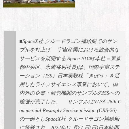
■SpaceX社 クルードラゴン補給船でのサン
プルを打上げ 宇宙産業における総合的な
サービスを展開する Space BD㈱(本社＝東京
都中央区、永崎将利社長)は、国際宇宙ステ
ーション（ISS）日本実験棟「きぼう」を活
用したライフサイエンス事業において、国
内外の企業・研究機関のサンプルのISSへの
輸送が完了した。 サンプルはNASA 26th C
ommercial Resupply Service mission (CRS-26)
の一部としSpaceX社 クルードラゴン補給船
に搭載され、2022年11 月27 日(日)日本時間