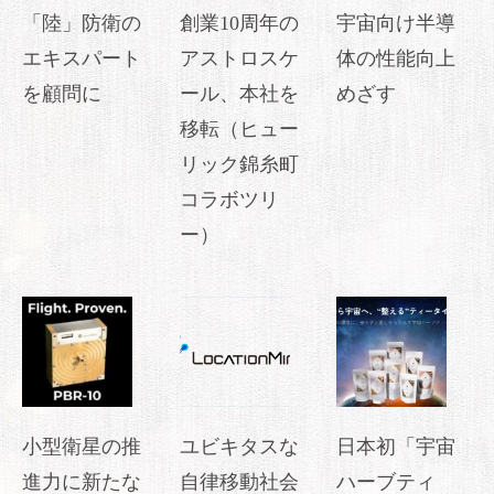
「陸」防衛の
創業10周年の
宇宙向け半導
エキスパート
アストロスケ
体の性能向上
を顧問に
ール、本社を
めざす
移転（ヒュー
リック錦糸町
コラボツリ
ー）
小型衛星の推
ユビキタスな
日本初「宇宙
進力に新たな
自律移動社会
ハーブティ