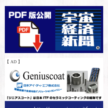
【 AD 】