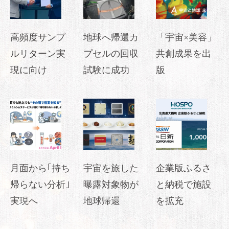
高頻度サンプ
地球へ帰還カ
「宇宙×美容」
ルリターン実
プセルの回収
共創成果を出
現に向け
試験に成功
版
月面から｢持ち
宇宙を旅した
企業版ふるさ
帰らない分析｣
曝露対象物が
と納税で施設
実現へ
地球帰還
を拡充