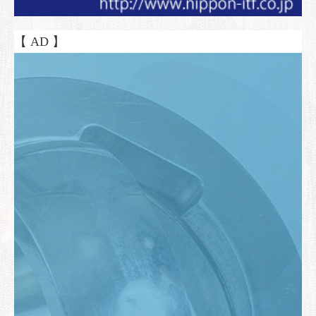
【 AD 】