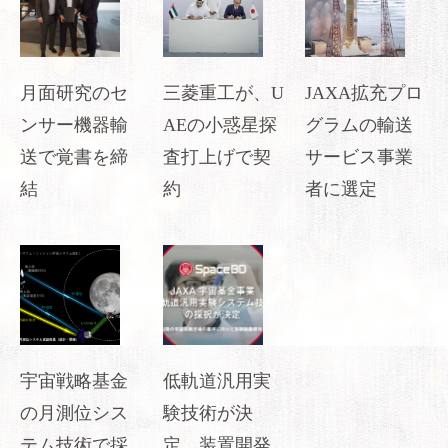
月面研究のセ
三菱重工が、U
JAXA拡充プロ
ンサー機器輸
AEの小惑星探
グラムの輸送
送で覚書を締
査打上げで契
サービス事業
結
約
者に選定
宇宙戦略基金
低軌道汎用実
の月測位シス
験技術が決
テム技術で採
定、装置開発