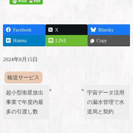
Facebook
X
Bluesky
Hatena
LINE
Copy
2024年8月15日
輸送サービス
»
«
超小型衛星放出
宇宙データ活用
事業で年度内最
の漏水管理で水
多の引渡し数
道局と契約