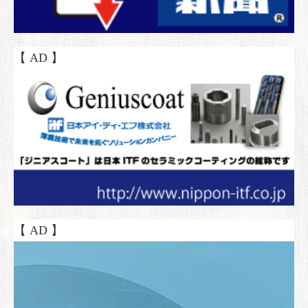
【 AD 】
【 AD 】