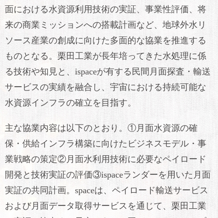
面における水資源利用技術の実証、事業性評価、将
来の商業ミッションへの搭載計画など、地球外水リ
ソース産業の創成に向けた多面的な協業を推進する
ものとなる。栗田工業が長年培ってきた水処理に係
る技術や知見と、ispaceが有する民間月面探査・輸送
サービスの実績を融合し、宇宙における持続可能な
水資源インフラの確立を目指す。
主な協業内容は以下のとおり。①月面水資源の確
保・供給インフラ構築に向けたビジネスモデル・事
業戦略の策定②月面水利用技術に必要なペイロード
開発と技術実証の評価③ispaceランダーを用いた月面
実証の共同計画。spaceは、ペイロード輸送サービス
および月面データ取得サービスを通じて、栗田工業