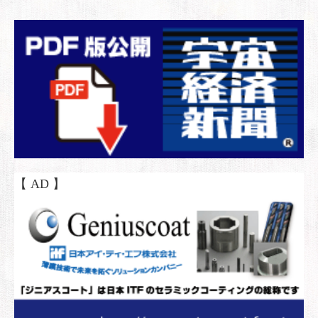
【 AD 】