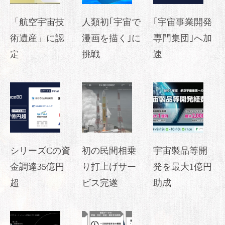
「航空宇宙技
人類初｢宇宙で
｢宇宙事業開発
術遺産」に認
漫画を描く｣に
専門集団｣へ加
定
挑戦
速
シリーズCの資
初の民間相乗
宇宙製品等開
金調達35億円
り打上げサー
発を最大1億円
超
ビス完遂
助成