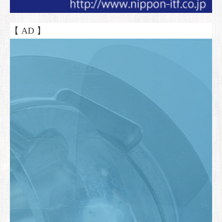
【 AD 】