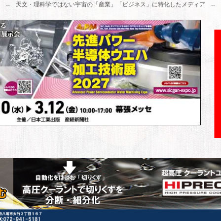
-- 天文・理科学ではない宇宙の「産業」「ビジネス」に特化したメディア --