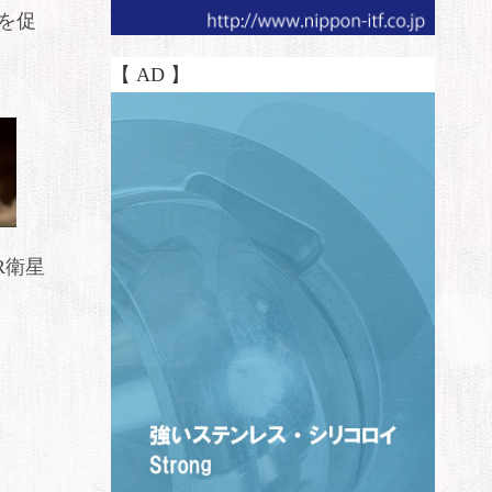
を促
【 AD 】
R衛星