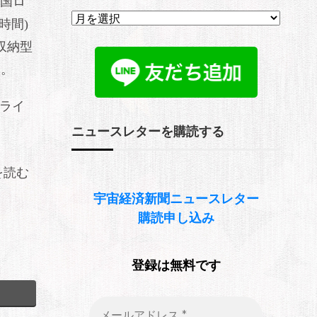
米国ロ
ア
本時間)
ー
カ
収納型
イ
た。
ブ
トライ
ニュースレターを購読する
を読む
宇宙経済新聞
ニュースレター
購読申し込み
登録は無料です