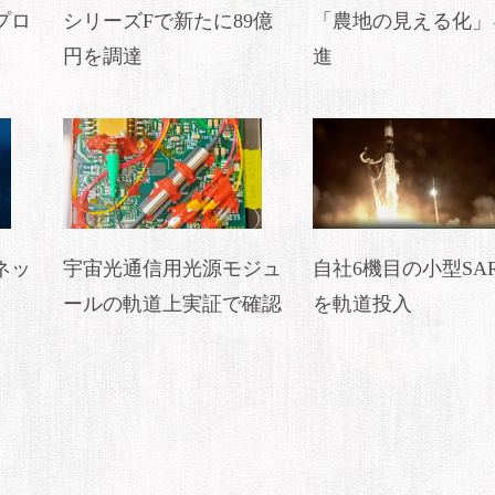
プロ
シリーズFで新たに89億
「農地の見える化」
円を調達
進
ネッ
宇宙光通信用光源モジュ
自社6機目の小型SA
ールの軌道上実証で確認
を軌道投入