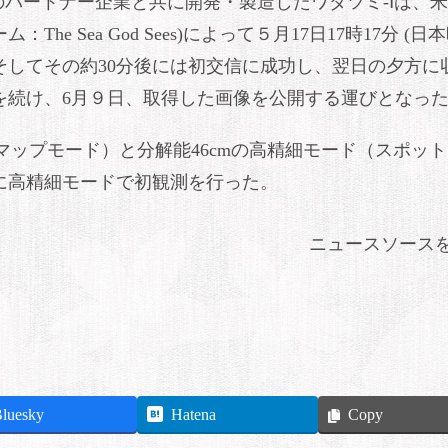
のパートナー企業と共に開発・製造したワダツミ-Ⅰは、
The Sea God Sees)によって５月17日17時17分 (日
そしてその約30分後には初交信に成功し、翌日の夕方に
を続け、6月９日、取得した画像を公開する運びとなっ
ップマップモード）と分解能46cmの高精細モード（スポッ
日に高精細モードで初観測を行った。
ニュースソース
luesky
Hatena
Copy