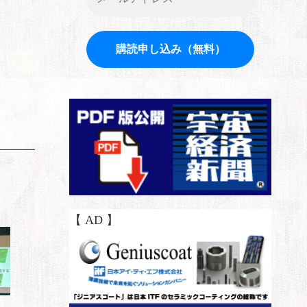
【 AD 】