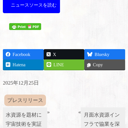
ニュースソースを読む
Facebook
X
Bluesky
Hatena
LINE
Copy
2025年12月25日
プレスリリース
»
«
水資源を題材に
月面水資源イン
宇宙技術を実証
フラで協業を深