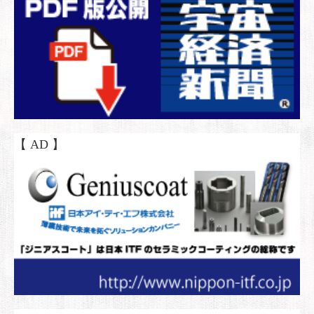
【 AD 】