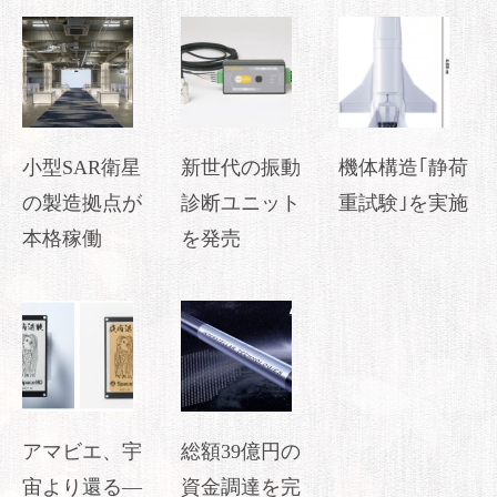
小型SAR衛星
新世代の振動
機体構造｢静荷
の製造拠点が
診断ユニット
重試験｣を実施
本格稼働
を発売
アマビエ、宇
総額39億円の
宙より還る―
資金調達を完