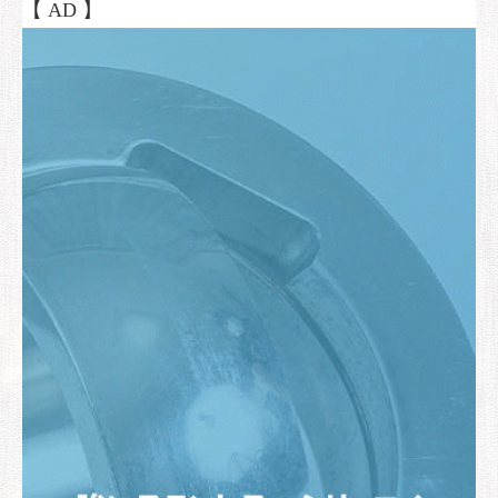
【 AD 】