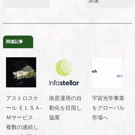
加速
関連記事
アストロスケ
衛星運用の自
宇宙光学事業
ール ＥＬＳＡ-
動化を目指し
をグローバル
Ｍサービス
協業
市場へ
複数の連続し