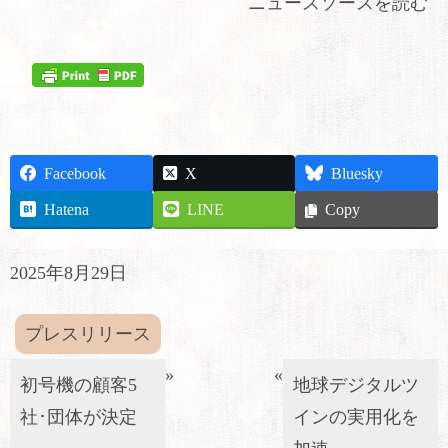
ニュースソースを読む
Facebook
X
Bluesky
Hatena
LINE
Copy
2025年8月29日
プレスリリース
»
«
初号機の顧客5
地球デジタルツ
社･団体が決定
インの実用化を