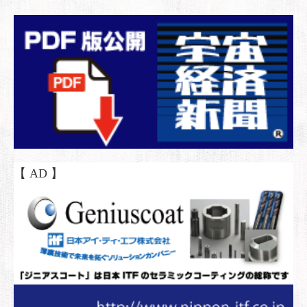
【 AD 】