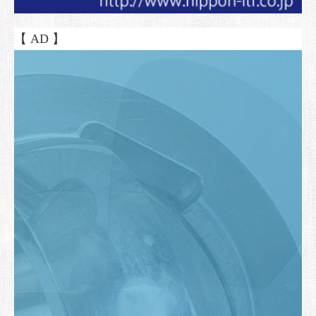
【 AD 】