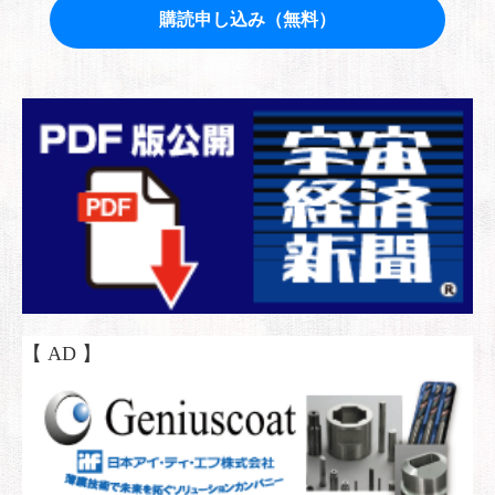
【 AD 】