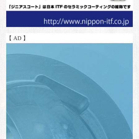
【 AD 】