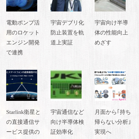
電動ポンプ活
宇宙デブリ化
宇宙向け半導
用のロケット
防止装置を軌
体の性能向上
エンジン開発
道上実証
めざす
で連携
Starlink衛星と
宇宙通信など
月面から｢持ち
の直接通信サ
向け半導体検
帰らない分析｣
ービス提供の
証効率化
実現へ