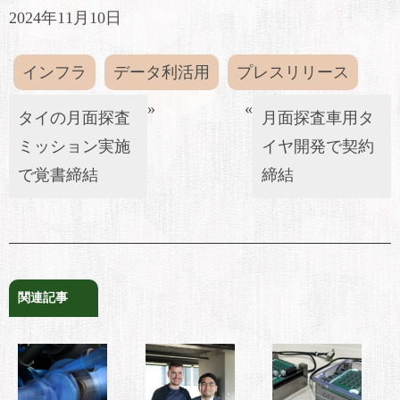
2024年11月10日
インフラ
データ利活用
プレスリリース
»
«
タイの月面探査
月面探査車用タ
ミッション実施
イヤ開発で契約
で覚書締結
締結
関連記事