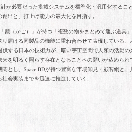
設計が必要だった搭載システムを標準化・汎用化するこ
の創出と、打上げ能力の最大化を目指す。
る「籠（かご）」が持つ「複数の物をまとめて運ぶ道具
送り届ける同製品の機能に重ね合わせて表現している。
Dが提供する日本の技術力が、暗い宇宙空間で人類の活動の
未来を明るく照らす存在となることへの願いが込められ
とし、Space BDが持つ豊富な市場知見・顧客網と、
ら社会実装までを迅速に推進していく。