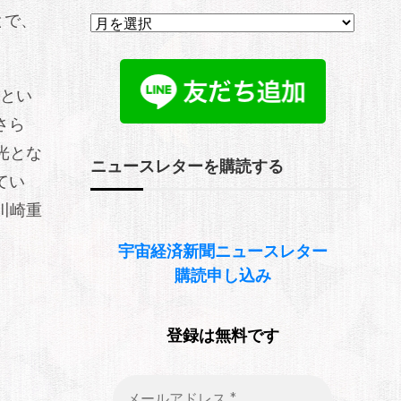
ア
とで、
ー
カ
イ
ブ
」とい
さら
光とな
ニュースレターを購読する
てい
川崎重
宇宙経済新聞
ニュースレター
購読申し込み
登録は無料です