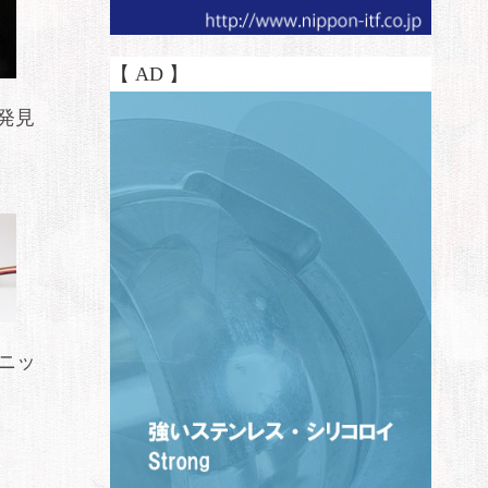
【 AD 】
発見
ニッ