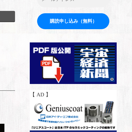
【 AD 】