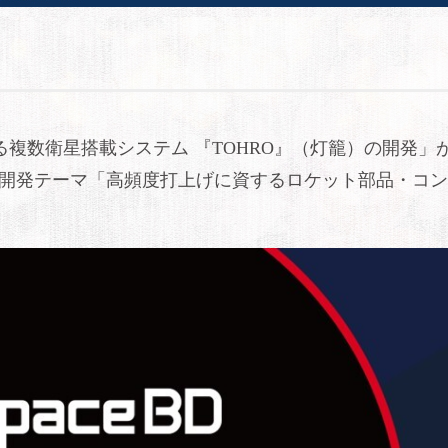
する複数衛星搭載システム 『TOHRO』（灯籠）の開発」が
術開発テーマ「高頻度打上げに資するロケット部品・コ