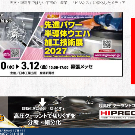
-- 天文・理科学ではない宇宙の「産業」「ビジネス」に特化したメディア --