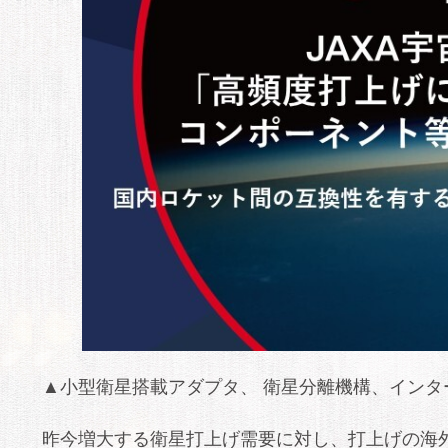
▲小型衛星搭載アダプタ、 衛星分離機構、インタ
昨今増大する衛星打上げ需要に対し、打上げの海外依