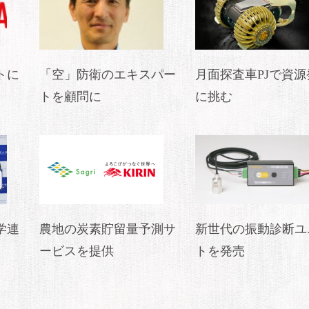
トに
「空」防衛のエキスパー
月面探査車PJで資源
トを顧問に
に挑む
学連
農地の炭素貯留量予測サ
新世代の振動診断ユ
ービスを提供
トを発売