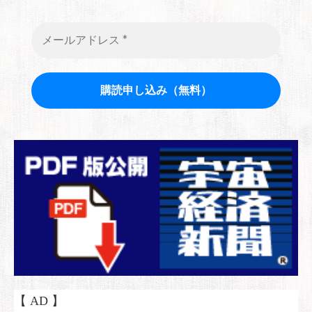
【 AD 】