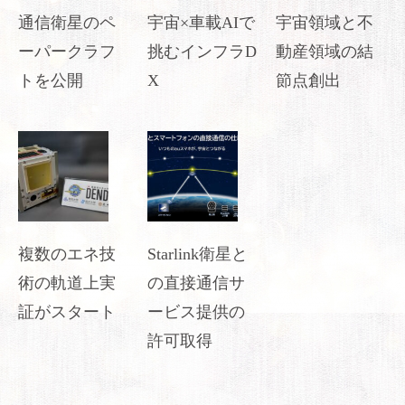
通信衛星のペ
宇宙×車載AIで
宇宙領域と不
ーパークラフ
挑むインフラD
動産領域の結
トを公開
X
節点創出
複数のエネ技
Starlink衛星と
術の軌道上実
の直接通信サ
証がスタート
ービス提供の
許可取得