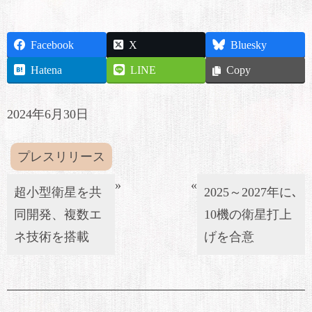
Facebook
X
Bluesky
Hatena
LINE
Copy
2024年6月30日
プレスリリース
»
«
超小型衛星を共
2025～2027年に､
同開発、複数エ
10機の衛星打上
ネ技術を搭載
げを合意