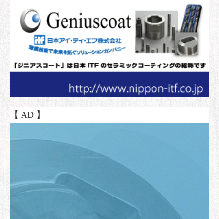
【 AD 】