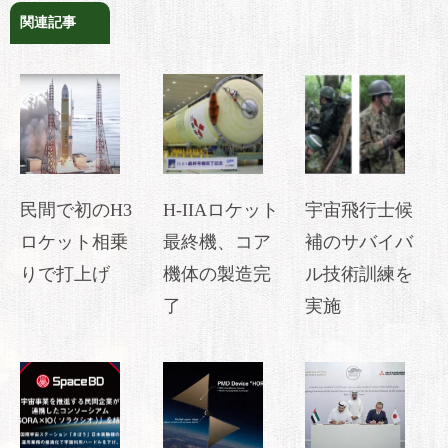
関連記事
民間で初のH3
H-IIAロケット
宇宙飛行士候
ロケット相乗
最終機、コア
補のサバイバ
りで打上げ
機体の製造完
ル技術訓練を
了
実施