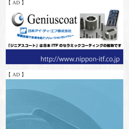
【 AD 】
【 AD 】