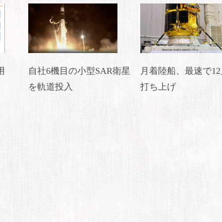
用
自社6機目の小型SAR衛星
月着陸船、最速で12
を軌道投入
打ち上げ