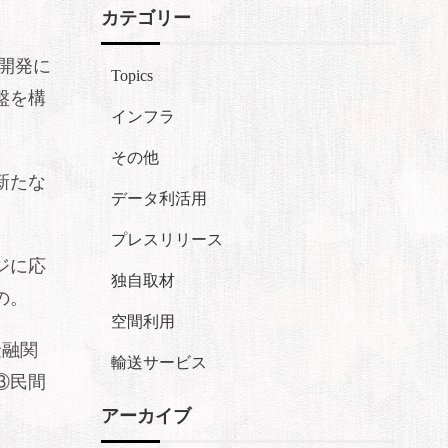
カテゴリー
の開発に
Topics
盤を構
インフラ
その他
新たな
データ利活用
プレスリリース
ジに応
独自取材
の。
空間利用
金融関
輸送サービス
③民間
アーカイブ