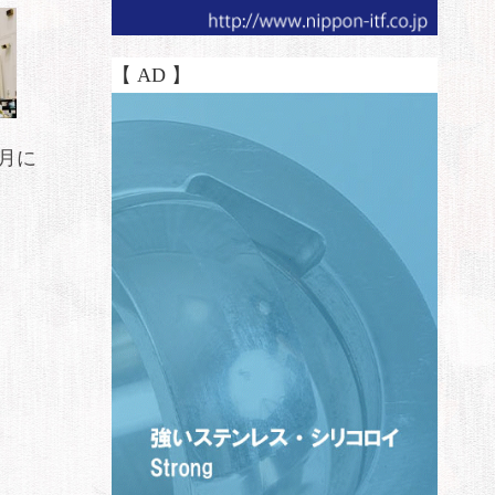
【 AD 】
月に