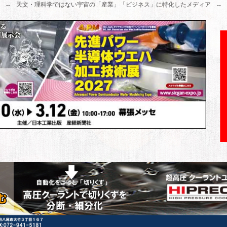
-- 天文・理科学ではない宇宙の「産業」「ビジネス」に特化したメディア --