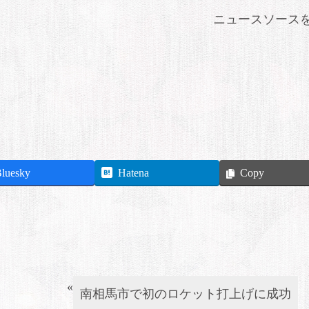
ニュースソース
luesky
Hatena
Copy
«
南相馬市で初のロケット打上げに成功