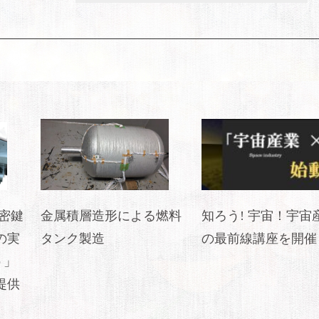
密鍵
金属積層造形による燃料
知ろう! 宇宙！宇宙
の実
タンク製造
の最前線講座を開催
う」
提供