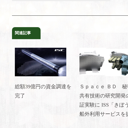
関連記事
総額39億円の資金調達を
Ｓｐａｃｅ ＢＤ 秘
完了
共有技術の研究開発
証実験に ISS「きぼ
船外利用サービスを