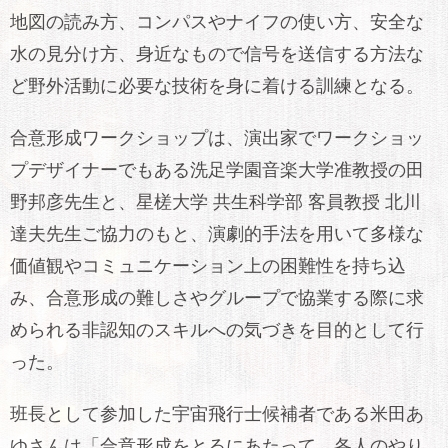
地図の読み方、コンパスやナイフの使い方、安全な
水の見分け方、身近なもので信号を送信する方法な
ど野外活動に必要な技術を身に着ける訓練となる。
合意形成ワークショップは、演出家でワークショッ
プデザイナーでもある洗足学園音楽大学准教授の田
野邦彦先生と、星槎大学 共生科学部 客員教授 北川
達夫先生ご協力のもと、演劇的手法を用いて多様な
価値観やコミュニケーション上の困難性を持ち込
み、合意形成の難しさやグループで協業する際に求
められる非認知のスキルへの気づきを目的として行
った。
班長として参加した宇宙飛行士候補者である米田あ
ゆさんは「合意形成をとるにあたって、各人のやり