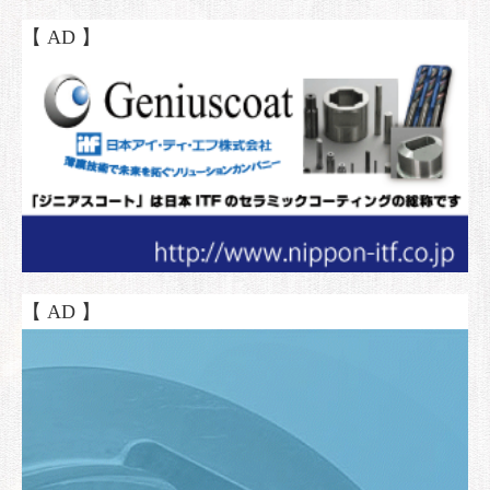
【 AD 】
【 AD 】