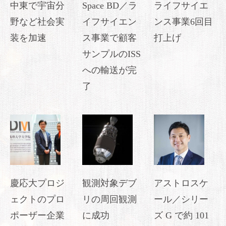
中東で宇宙分
Space BD／ラ
ライフサイエ
野など社会実
イフサイエン
ンス事業6回目
装を加速
ス事業で顧客
打上げ
サンプルのISS
への輸送が完
了
慶応大プロジ
観測対象デブ
アストロスケ
ェクトのプロ
リの周回観測
ール／シリー
ポーザー企業
に成功
ズ G で約 101