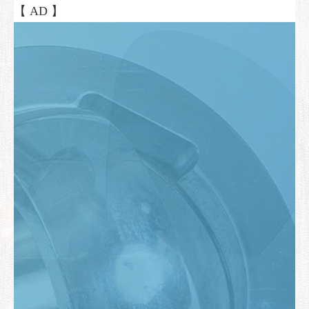
【 AD 】