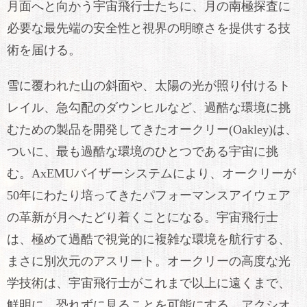
月面へと向かう宇宙飛行士たちに、月の南極探査に
必要な最先端の安全性と視界の明瞭さを提供する技
術を届ける。
雪に覆われた山の斜面や、太陽の光が照り付けるト
レイル、急勾配のダウンヒルなど、過酷な環境に挑
むための製品を開発してきたオークリー(Oakley)は、
ついに、最も過酷な環境のひとつである宇宙に挑
む。AxEMUバイザーシステムにより、オークリーが
50年にわたり培ってきたパフォーマンスアイウェア
の革新が月へたどり着くことになる。宇宙飛行士
は、極めて過酷で視覚的に複雑な環境を航行する、
まさに別次元のアスリート。オークリーの高度な光
学技術は、宇宙飛行士がこれまで以上に遠くまで、
鮮明に、恐れずに見ることを可能にする。アクシオ