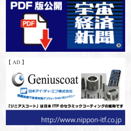
【 AD 】