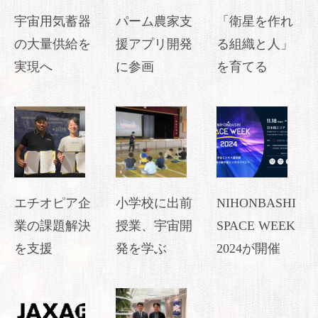
宇宙用気蓄器
パーム農家支
「衛星を作れ
の大量供給を
援アプリ開発
る組織と人」
実現へ
に参画
を育てる
エチオピア企
小学校に出前
NIHONBASHI
業の課題解決
授業、宇宙開
SPACE WEEK
を支援
発を学ぶ
2024が開催