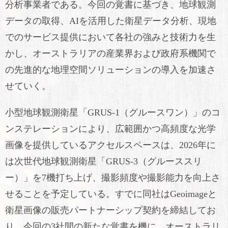
分析事業者である。今回の覚書に基づき、地球観測
データの取得、AIを活用した衛星データ分析、現地
でのサービス提供において各社の強みと技術力を生
かし、オーストラリアの産業界および政府系機関で
の先進的な地理空間ソリューションの導入を加速さ
せていく。
小型地球観測衛星「GRUS-1（グルースワン）」のコ
ンステレーションにより、広範囲かつ高頻度な光学
画像を提供しているアクセルスペースは、2026年に
は次世代地球観測衛星「GRUS-3（グルーススリ
ー）」を7機打ち上げ、撮影頻度や撮影能力を向上さ
せることを予定している。すでに同社はGeoimageと
衛星画像の販売パートナーシップ契約を締結してお
り、今回の3社間の新たな覚書を機に、オーストラリ