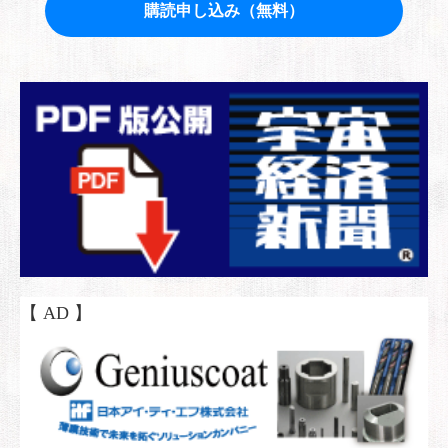
【 AD 】