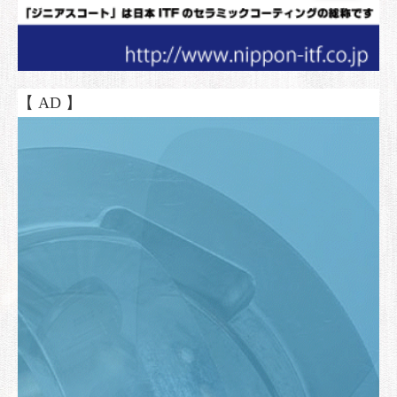
【 AD 】