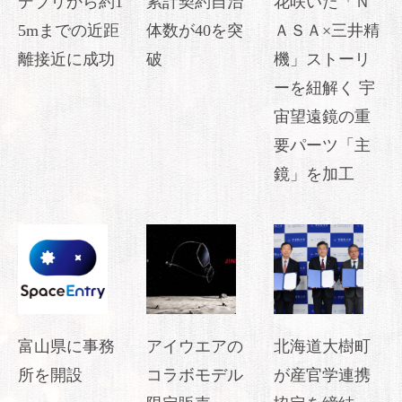
デブリから約1
累計契約自治
花咲いた「Ｎ
5mまでの近距
体数が40を突
ＡＳＡ×三井精
離接近に成功
破
機」ストーリ
ーを紐解く 宇
宙望遠鏡の重
要パーツ「主
鏡」を加工
富山県に事務
アイウエアの
北海道大樹町
所を開設
コラボモデル
が産官学連携